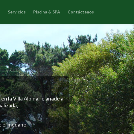
s
Servicios
Piscina & SPA
Contáctenos
 la Villa Alpina, le añade a
nalizada,
re el médano