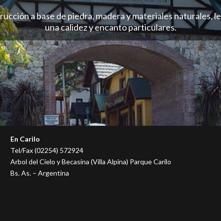
rucción a base de piedra, madera y materiales naturales, l
una calidez y encanto particulares.
En Carilo
Tel/Fax (02254) 572924
Arbol del Cielo y Becasina (Villa Alpina) Parque Carilo
Bs. As. – Argentina