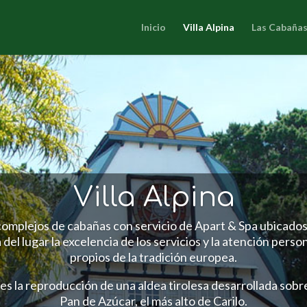
Inicio
Villa Alpina
Las Cabaña
Villa Alpina
complejos de cabañas con servicio de Apart & Spa ubicados en
 del lugar la excelencia de los servicios y la atención perso
propios de la tradición europea.
a es la reproducción de una aldea tirolesa desarrollada sob
Pan de Azúcar, el más alto de Carilo.